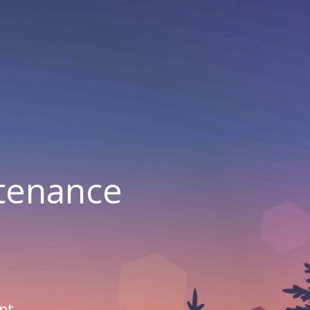
ntenance
nt.