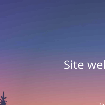
Site we
No