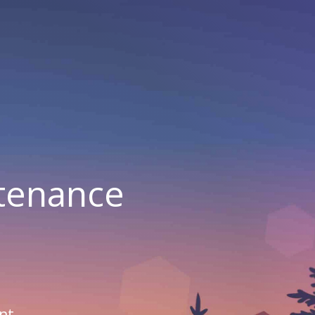
ntenance
nt.