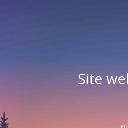
Site we
No