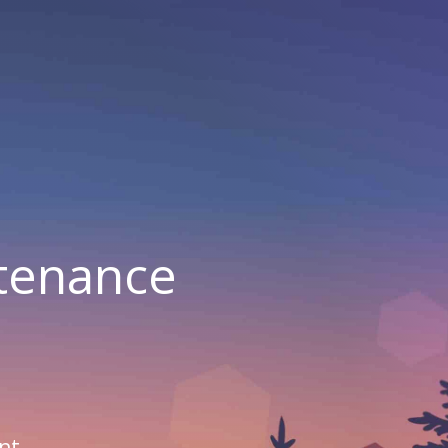
ntenance
nt.