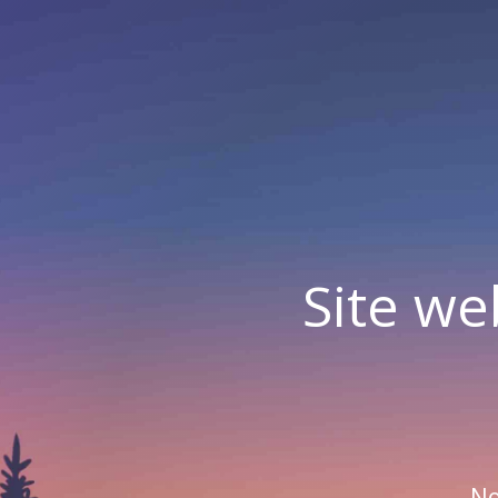
Site we
No