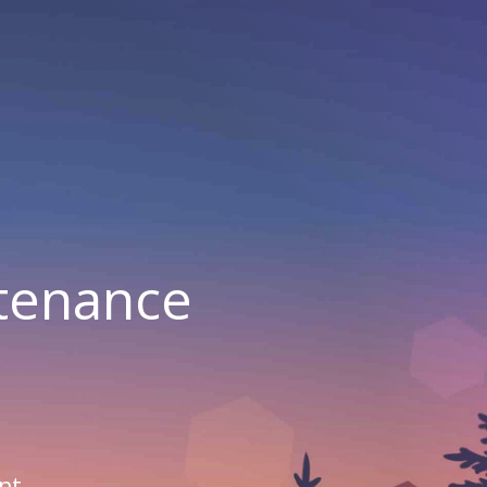
ntenance
nt.