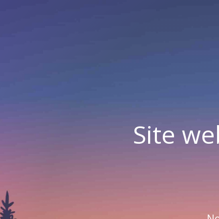
Site we
No