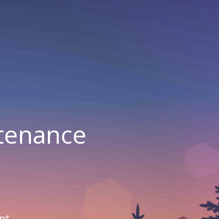
ntenance
nt.