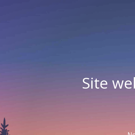
Site we
No