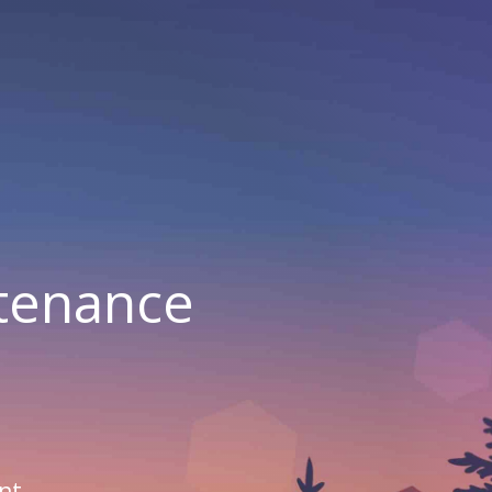
ntenance
nt.