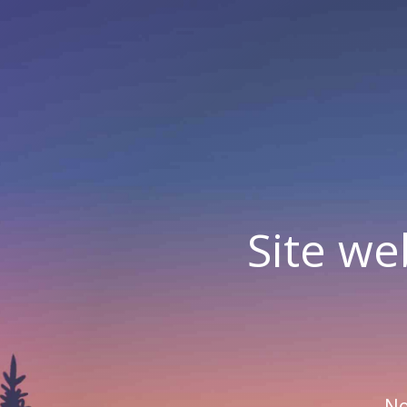
Site we
No